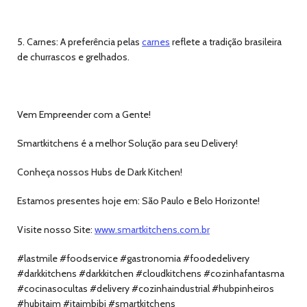
5. Carnes: A preferência pelas
carnes
reflete a tradição brasileira
de churrascos e grelhados.
Vem Empreender com a Gente!
Smartkitchens é a melhor Solução para seu Delivery!
Conheça nossos Hubs de Dark Kitchen!
Estamos presentes hoje em: São Paulo e Belo Horizonte!
Visite nosso Site:
www.smartkitchens.com.br
#lastmile #foodservice #gastronomia #foodedelivery
#darkkitchens #darkkitchen #cloudkitchens #cozinhafantasma
#cocinasocultas #delivery #cozinhaindustrial #hubpinheiros
#hubitaim #itaimbibi #smartkitchens