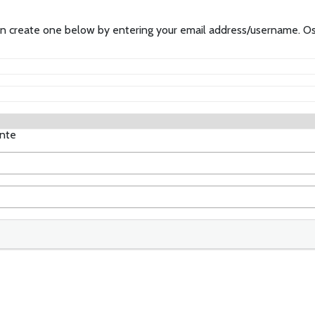
ow by entering your email address/username. Os detalhes da sua conta serão confirmados por
ante