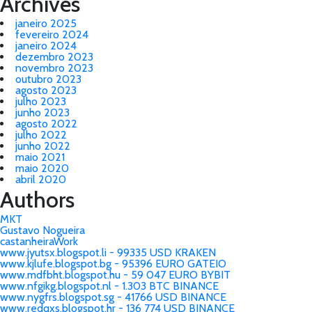
Archives
janeiro 2025
fevereiro 2024
janeiro 2024
dezembro 2023
novembro 2023
outubro 2023
agosto 2023
julho 2023
junho 2023
agosto 2022
julho 2022
junho 2022
maio 2021
maio 2020
abril 2020
Authors
MKT
Gustavo Nogueira
castanheiraWork
www.jyutsx.blogspot.li - 99335 USD KRAKEN
www.kjlufe.blogspot.bg - 95396 EURO GATEIO
www.mdfbht.blogspot.hu - 59 047 EURO BYBIT
www.nfgikg.blogspot.nl - 1.303 BTC BINANCE
www.nygfrs.blogspot.sg - 41766 USD BINANCE
www.redqxs.blogspot.hr - 136 774 USD BINANCE