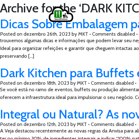
Archive for the ‘DARK KIT
Home
Dicas Sobre Embalagem pa
Posted on
dezembro 26th, 2023
by
MKT •
Comments disabled
•
trouxemos algumas dicas e informações que podem levar seu neg
Ideal para organizar refeições e garantir que cheguem intactas 
preservando […]
Dark Kitchen para Buffets
Posted on
dezembro 18th, 2023
by
MKT •
Comments disabled
•
Se você está no ramo de eventos, buffets ou produção alimentar,
oferecem a infraestrutura ideal para impulsionar o seu negócio
Integral ou Natural? As n
Posted on
dezembro 12th, 2023
by
MKT •
Comments disabled
•
A Veja destacou recentemente as novas regras da Anvisa para a
ter no mínimo 30% de ingredientes integrais e indicar “100% natu