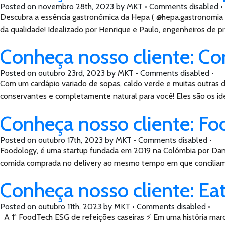
Posted on
novembro 28th, 2023
by
MKT •
Comments disabled
•
Descubra a essência gastronômica da Hepa ( @hepa.gastronomia )!
da qualidade! Idealizado por Henrique e Paulo, engenheiros de p
Conheça nosso cliente: C
Posted on
outubro 23rd, 2023
by
MKT •
Comments disabled
•
Com um cardápio variado de sopas, caldo verde e muitas outras d
conservantes e completamente natural para você! Eles são os i
Conheça nosso cliente: Fo
Posted on
outubro 17th, 2023
by
MKT •
Comments disabled
•
Foodology, é uma startup fundada em 2019 na Colômbia por Danie
comida comprada no delivery ao mesmo tempo em que conciliam 
Conheça nosso cliente: Eat
Posted on
outubro 11th, 2023
by
MKT •
Comments disabled
•
A 1ª FoodTech ESG de refeições caseiras ⚡ Em uma história marc