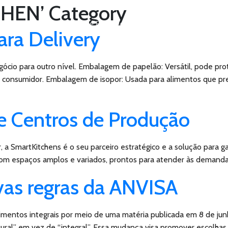
CHEN’ Category
Quem Somos
O Que Fazemos
Onde Estamos
Bl
ra Delivery
ócio para outro nível. Embalagem de papelão: Versátil, pode pr
ao consumidor. Embalagem de isopor: Usada para alimentos que pr
 e Centros de Produção
 a SmartKitchens é o seu parceiro estratégico e a solução para g
. Com espaços amplos e variados, prontos para atender às demand
ovas regras da ANVISA
limentos integrais por meio de uma matéria publicada em 8 de j
ral” em vez de “integral”. Essa mudança visa promover escolhas m