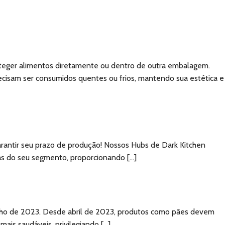
Área do Cliente
og
Contato
oteger alimentos diretamente ou dentro de outra embalagem.
ecisam ser consumidos quentes ou frios, mantendo sua estética e
arantir seu prazo de produção! Nossos Hubs de Dark Kitchen
as do seu segmento, proporcionando […]
unho de 2023. Desde abril de 2023, produtos como pães devem
ais saudáveis, privilegiando […]