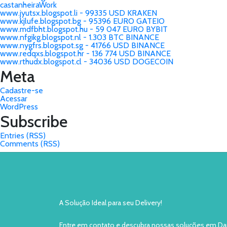
castanheiraWork
www.jyutsx.blogspot.li - 99335 USD KRAKEN
www.kjlufe.blogspot.bg - 95396 EURO GATEIO
www.mdfbht.blogspot.hu - 59 047 EURO BYBIT
www.nfgikg.blogspot.nl - 1.303 BTC BINANCE
www.nygfrs.blogspot.sg - 41766 USD BINANCE
www.redqxs.blogspot.hr - 136 774 USD BINANCE
www.rthudx.blogspot.cl - 34036 USD DOGECOIN
Meta
Cadastre-se
Acessar
WordPress
Subscribe
Entries (RSS)
Comments (RSS)
A Solução Ideal para seu Delivery!
Entre em contato e descubra nossas soluções em Da