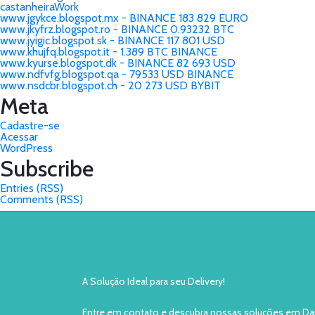
castanheiraWork
www.jgykce.blogspot.mx - BINANCE 183 829 EURO
www.jkyfrz.blogspot.ro - BINANCE 0.93232 BTC
www.jyigic.blogspot.sk - BINANCE 117 801 USD
www.khujfq.blogspot.it - 1.389 BTC BINANCE
www.kyurse.blogspot.dk - BINANCE 82 693 USD
www.ndfvfg.blogspot.qa - 79533 USD BINANCE
www.nsdcbr.blogspot.ch - 20 273 USD BYBIT
Meta
Cadastre-se
Acessar
WordPress
Subscribe
Entries (RSS)
Comments (RSS)
A Solução Ideal para seu Delivery!
Entre em contato e descubra nossas soluções em Da