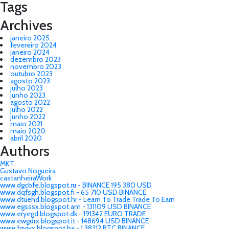
Tags
Archives
janeiro 2025
fevereiro 2024
janeiro 2024
dezembro 2023
novembro 2023
outubro 2023
agosto 2023
julho 2023
junho 2023
agosto 2022
julho 2022
junho 2022
maio 2021
maio 2020
abril 2020
Authors
MKT
Gustavo Nogueira
castanheiraWork
www.dgcbfe.blogspot.ru - BINANCE 195 380 USD
www.dqfsgh.blogspot.fi - 65 710 USD BINANCE
www.dtuehd.blogspot.hr - Learn To Trade Trade To Earn
www.egsssx.blogspot.am - 131109 USD BINANCE
www.eryegd.blogspot.dk - 191342 EURO TRADE
www.ewgdrx.blogspot.it - 148694 USD BINANCE
www.fgyiyx.blogspot.ba - 1.38212 BTC BINANCE