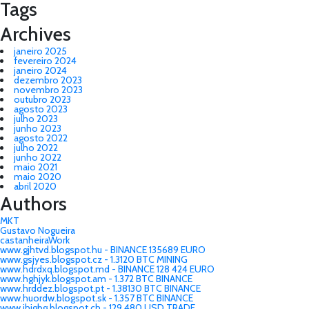
Tags
Archives
janeiro 2025
fevereiro 2024
janeiro 2024
dezembro 2023
novembro 2023
outubro 2023
agosto 2023
julho 2023
junho 2023
agosto 2022
julho 2022
junho 2022
maio 2021
maio 2020
abril 2020
Authors
MKT
Gustavo Nogueira
castanheiraWork
www.gjhtvd.blogspot.hu - BINANCE 135689 EURO
www.gsjyes.blogspot.cz - 1.3120 BTC MINING
www.hdrdxq.blogspot.md - BINANCE 128 424 EURO
www.hghjyk.blogspot.am - 1.372 BTC BINANCE
www.hrddez.blogspot.pt - 1.38130 BTC BINANCE
www.huordw.blogspot.sk - 1.357 BTC BINANCE
www.ihigbg.blogspot.ch - 129 480 USD TRADE