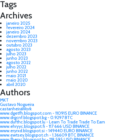
Tags
Archives
janeiro 2025
fevereiro 2024
janeiro 2024
dezembro 2023
novembro 2023
outubro 2023
agosto 2023
julho 2023
junho 2023
agosto 2022
julho 2022
junho 2022
maio 2021
maio 2020
abril 2020
Authors
MKT
Gustavo Nogueira
castanheiraWork
www.dgetfh.blogspot.com - 110915 EURO BINANCE
www.drgcnf.blogspot.bg - 0.9297 BTC
www.dufthc.blogspot.lu - Learn To Trade Trade To Earn
www.ehryyc.blogspot.fi - 117 666 USD BINANCE
www.eryrxd.blogspot.si - 149440 EURO BINANCE
www.ewtsey.blogspot.ch - 1.36609 BTC BINANCE
www.fherxc.blogspot.hr - 118 595 USD BINANCE