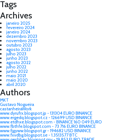
Tags
Archives
janeiro 2025
fevereiro 2024
janeiro 2024
dezembro 2023
novembro 2023
outubro 2023
agosto 2023
julho 2023
junho 2023
agosto 2022
julho 2022
junho 2022
maio 2021
maio 2020
abril 2020
Authors
MKT
Gustavo Nogueira
castanheiraWork
www.dyrufrx.blogspot.jp - 131304 EURO BINANCE
www.ergedq.blogspot.cz - 126699 USD BINANCE
www.etdhxe.blogspot.com - BINANCE 160 049 EURO
www.fbthfe.blogspot.com - 73 716 EURO BINANCE
www.fjgyww.blogspot.gr - 194682 USD BINANCE
www.fxvdbg.blogspot.se - 1.3513577 BTC
www.geshhev.blogspot.my - 19 853 EURO TRADE