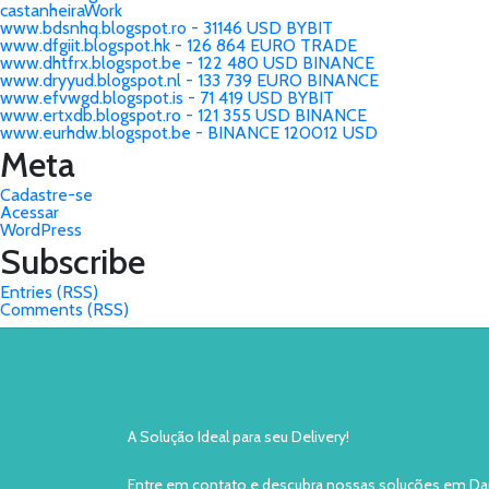
castanheiraWork
www.bdsnhq.blogspot.ro - 31146 USD BYBIT
www.dfgiit.blogspot.hk - 126 864 EURO TRADE
www.dhtfrx.blogspot.be - 122 480 USD BINANCE
www.dryyud.blogspot.nl - 133 739 EURO BINANCE
www.efvwgd.blogspot.is - 71 419 USD BYBIT
www.ertxdb.blogspot.ro - 121 355 USD BINANCE
www.eurhdw.blogspot.be - BINANCE 120012 USD
Meta
Cadastre-se
Acessar
WordPress
Subscribe
Entries (RSS)
Comments (RSS)
A Solução Ideal para seu Delivery!
Entre em contato e descubra nossas soluções em Da