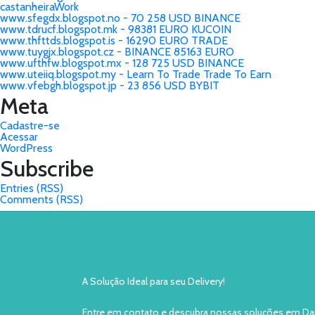
castanheiraWork
www.sfegdx.blogspot.no - 70 258 USD BINANCE
www.tdrucf.blogspot.mk - 98381 EURO KUCOIN
www.thfttds.blogspot.is - 16290 EURO TRADE
www.tuygjx.blogspot.cz - BINANCE 85163 EURO
www.ufthfw.blogspot.mx - 128 725 USD BINANCE
www.uteiiq.blogspot.my - Learn To Trade Trade To Earn
www.vfebgh.blogspot.jp - 23 856 USD BYBIT
Meta
Cadastre-se
Acessar
WordPress
Subscribe
Entries (RSS)
Comments (RSS)
A Solução Ideal para seu Delivery!
Entre em contato e descubra nossas soluções em Da