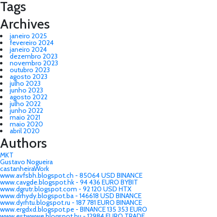
Tags
Archives
janeiro 2025
fevereiro 2024
janeiro 2024
dezembro 2023
novembro 2023
outubro 2023
agosto 2023
julho 2023
junho 2023
agosto 2022
julho 2022
junho 2022
maio 2021
maio 2020
abril 2020
Authors
MKT
Gustavo Nogueira
castanheiraWork
www.avfsbh.blogspot.ch - 85064 USD BINANCE
www.cavgde.blogspot.hk - 94 436 EURO BYBIT
www.dgrutr.blogspot.com - 92 120 USD HTX
www.drhydy.blogspot.ba - 146618 USD BINANCE
www.dyrhtu.blogspot.ru - 187 781 EURO BINANCE
www.ergdxd.blogspot.pe - BINANCE 135 353 EURO
www.estwwwe.blogspot.hu - 12984 EURO TRADE