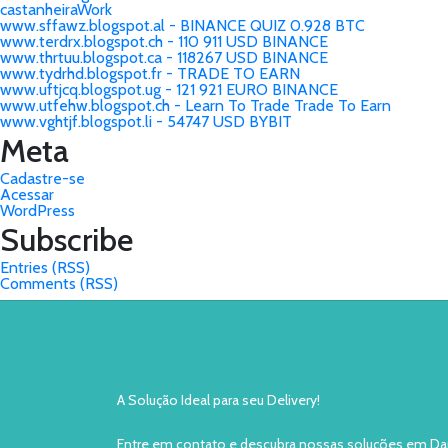
castanheiraWork
www.sffawz.blogspot.al - BINANCE QUIZ 0.928 BTC
www.terdrx.blogspot.ch - 110 911 USD BINANCE
www.thrtuu.blogspot.ca - 118267 USD BINANCE
www.tydrhd.blogspot.fr - TRADE TO EARN
www.uftjcq.blogspot.ug - 121 921 EURO BINANCE
www.utfehw.blogspot.ch - Learn To Trade Trade To Earn
www.vghtjf.blogspot.li - 54747 USD BYBIT
Meta
Cadastre-se
Acessar
WordPress
Subscribe
Entries (RSS)
Comments (RSS)
A Solução Ideal para seu Delivery!
Entre em contato e descubra nossas soluções em Da