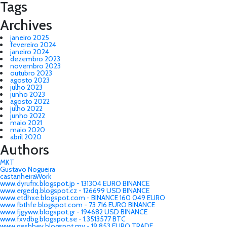
Tags
Archives
janeiro 2025
fevereiro 2024
janeiro 2024
dezembro 2023
novembro 2023
outubro 2023
agosto 2023
julho 2023
junho 2023
agosto 2022
julho 2022
junho 2022
maio 2021
maio 2020
abril 2020
Authors
MKT
Gustavo Nogueira
castanheiraWork
www.dyrufrx.blogspot.jp - 131304 EURO BINANCE
www.ergedq.blogspot.cz - 126699 USD BINANCE
www.etdhxe.blogspot.com - BINANCE 160 049 EURO
www.fbthfe.blogspot.com - 73 716 EURO BINANCE
www.fjgyww.blogspot.gr - 194682 USD BINANCE
www.fxvdbg.blogspot.se - 1.3513577 BTC
www.geshhev.blogspot.my - 19 853 EURO TRADE