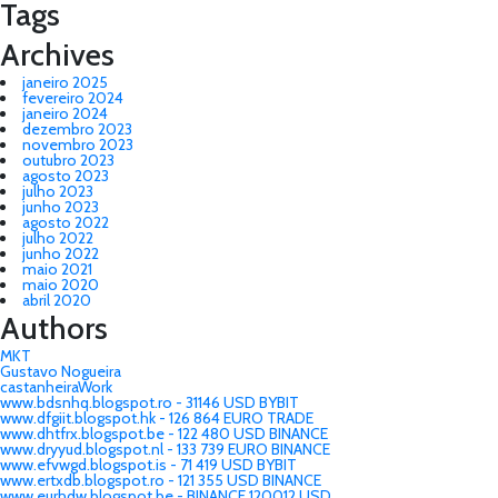
Tags
Archives
janeiro 2025
fevereiro 2024
janeiro 2024
dezembro 2023
novembro 2023
outubro 2023
agosto 2023
julho 2023
junho 2023
agosto 2022
julho 2022
junho 2022
maio 2021
maio 2020
abril 2020
Authors
MKT
Gustavo Nogueira
castanheiraWork
www.bdsnhq.blogspot.ro - 31146 USD BYBIT
www.dfgiit.blogspot.hk - 126 864 EURO TRADE
www.dhtfrx.blogspot.be - 122 480 USD BINANCE
www.dryyud.blogspot.nl - 133 739 EURO BINANCE
www.efvwgd.blogspot.is - 71 419 USD BYBIT
www.ertxdb.blogspot.ro - 121 355 USD BINANCE
www.eurhdw.blogspot.be - BINANCE 120012 USD