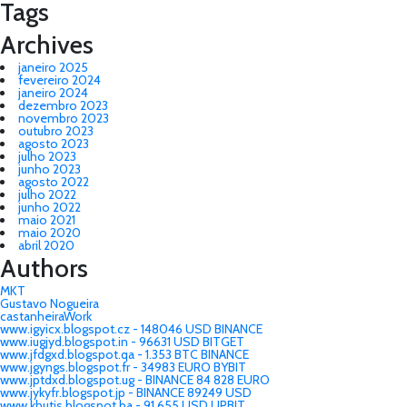
Tags
Archives
janeiro 2025
fevereiro 2024
janeiro 2024
dezembro 2023
novembro 2023
outubro 2023
agosto 2023
julho 2023
junho 2023
agosto 2022
julho 2022
junho 2022
maio 2021
maio 2020
abril 2020
Authors
MKT
Gustavo Nogueira
castanheiraWork
www.igyicx.blogspot.cz - 148046 USD BINANCE
www.iugjyd.blogspot.in - 96631 USD BITGET
www.jfdgxd.blogspot.qa - 1.353 BTC BINANCE
www.jgyngs.blogspot.fr - 34983 EURO BYBIT
www.jptdxd.blogspot.ug - BINANCE 84 828 EURO
www.jykyfr.blogspot.jp - BINANCE 89249 USD
www.khutjs.blogspot.ba - 91 655 USD UPBIT