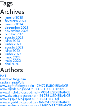
Tags
Archives
janeiro 2025
fevereiro 2024
janeiro 2024
dezembro 2023
novembro 2023
outubro 2023
agosto 2023
julho 2023
junho 2023
agosto 2022
julho 2022
junho 2022
maio 2021
maio 2020
abril 2020
Authors
MKT
Gustavo Nogueira
castanheiraWork
www.bgfhtf.blogspot.lu - 72479 EURO BINANCE
www.dgbrh.blogspot.it - 23 563 EURO BINANCE
www.dnrghd.blogspot.md - 79334 USD BINANCE
www.dtucdr.blogspot.no - 124 788 USD BINANCE
www.egsjxd.blogspot.ru - 1.33614 BTC zql
www.eryedd.blogspot.qa - 166 614 USD BINANCE
www.ewfwyz.blogspot.cz - 1.34820 BTC BINANCE