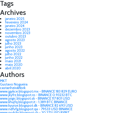
Tags
Archives
janeiro 2025
fevereiro 2024
janeiro 2024
dezembro 2023
novembro 2023
outubro 2023
agosto 2023
julho 2023
junho 2023
agosto 2022
julho 2022
junho 2022
maio 2021
maio 2020
abril 2020
Authors
MKT
Gustavo Nogueira
castanheiraWork
www.jgykce.blogspot.mx - BINANCE 183 829 EURO
www.jkyfrz.blogspot.ro - BINANCE 0.93232 BTC
www.jyigic.blogspot.sk - BINANCE 117 801 USD
www.khujfq.blogspot.it - 1.389 BTC BINANCE
www.kyurse.blogspot.dk - BINANCE 82 693 USD
www.ndfvfg.blogspot.qa - 79533 USD BINANCE
www.nsdcbr.blogspot.ch - 20 273 USD BYBIT