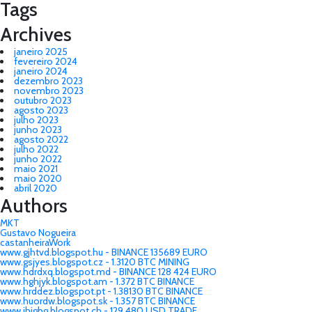
Tags
Archives
janeiro 2025
fevereiro 2024
janeiro 2024
dezembro 2023
novembro 2023
outubro 2023
agosto 2023
julho 2023
junho 2023
agosto 2022
julho 2022
junho 2022
maio 2021
maio 2020
abril 2020
Authors
MKT
Gustavo Nogueira
castanheiraWork
www.gjhtvd.blogspot.hu - BINANCE 135689 EURO
www.gsjyes.blogspot.cz - 1.3120 BTC MINING
www.hdrdxq.blogspot.md - BINANCE 128 424 EURO
www.hghjyk.blogspot.am - 1.372 BTC BINANCE
www.hrddez.blogspot.pt - 1.38130 BTC BINANCE
www.huordw.blogspot.sk - 1.357 BTC BINANCE
www.ihigbg.blogspot.ch - 129 480 USD TRADE