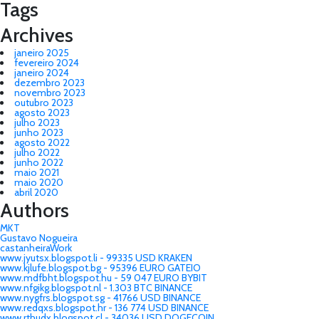
Tags
Archives
janeiro 2025
fevereiro 2024
janeiro 2024
dezembro 2023
novembro 2023
outubro 2023
agosto 2023
julho 2023
junho 2023
agosto 2022
julho 2022
junho 2022
maio 2021
maio 2020
abril 2020
Authors
MKT
Gustavo Nogueira
castanheiraWork
www.jyutsx.blogspot.li - 99335 USD KRAKEN
www.kjlufe.blogspot.bg - 95396 EURO GATEIO
www.mdfbht.blogspot.hu - 59 047 EURO BYBIT
www.nfgikg.blogspot.nl - 1.303 BTC BINANCE
www.nygfrs.blogspot.sg - 41766 USD BINANCE
www.redqxs.blogspot.hr - 136 774 USD BINANCE
www.rthudx.blogspot.cl - 34036 USD DOGECOIN