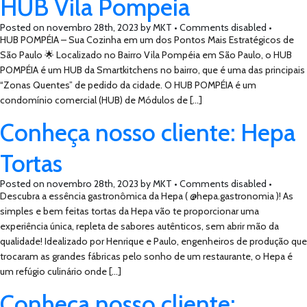
HUB Vila Pompeia
Posted on
novembro 28th, 2023
by
MKT •
Comments disabled
•
HUB POMPÉIA – Sua Cozinha em um dos Pontos Mais Estratégicos de
São Paulo 🌟 Localizado no Bairro Vila Pompéia em São Paulo, o HUB
POMPÉIA é um HUB da Smartkitchens no bairro, que é uma das principais
“Zonas Quentes” de pedido da cidade. O HUB POMPÉIA é um
condomínio comercial (HUB) de Módulos de […]
Conheça nosso cliente: Hepa
Tortas
Posted on
novembro 28th, 2023
by
MKT •
Comments disabled
•
Descubra a essência gastronômica da Hepa ( @hepa.gastronomia )! As
simples e bem feitas tortas da Hepa vão te proporcionar uma
experiência única, repleta de sabores autênticos, sem abrir mão da
qualidade! Idealizado por Henrique e Paulo, engenheiros de produção que
trocaram as grandes fábricas pelo sonho de um restaurante, o Hepa é
um refúgio culinário onde […]
Conheça nosso cliente: