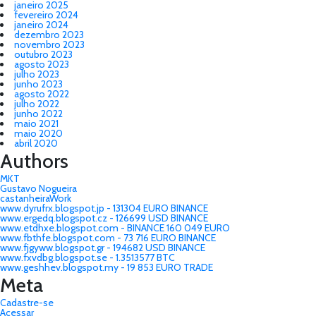
janeiro 2025
fevereiro 2024
janeiro 2024
dezembro 2023
novembro 2023
outubro 2023
agosto 2023
julho 2023
junho 2023
agosto 2022
julho 2022
junho 2022
maio 2021
maio 2020
abril 2020
Authors
MKT
Gustavo Nogueira
castanheiraWork
www.dyrufrx.blogspot.jp - 131304 EURO BINANCE
www.ergedq.blogspot.cz - 126699 USD BINANCE
www.etdhxe.blogspot.com - BINANCE 160 049 EURO
www.fbthfe.blogspot.com - 73 716 EURO BINANCE
www.fjgyww.blogspot.gr - 194682 USD BINANCE
www.fxvdbg.blogspot.se - 1.3513577 BTC
www.geshhev.blogspot.my - 19 853 EURO TRADE
Meta
Cadastre-se
Acessar