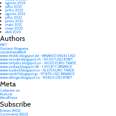
agosto 2023
julho 2023
junho 2023
agosto 2022
julho 2022
junho 2022
maio 2021
maio 2020
abril 2020
Authors
MKT
Gustavo Nogueira
castanheiraWork
www.rthddc.blogspot.de - BINANCE 134242 USD
www.secxdw.blogspot.ch - 90 107 USD BYBIT
www.setydxs.blogspot.sn - 16020 EURO TRADE
www.svafaq.blogspot.dk - 1.302 BTC BINANCE
www.tsydrxd.blogspot.ro - 16 673 EURO TRADE
www.ueryhf.blogspot.jp - 117 870 USD BINANCE
www.ukhnge.blogspot.ca - 90403 USD BYBIT
Meta
Cadastre-se
Acessar
WordPress
Subscribe
Entries (RSS)
Comments (RSS)